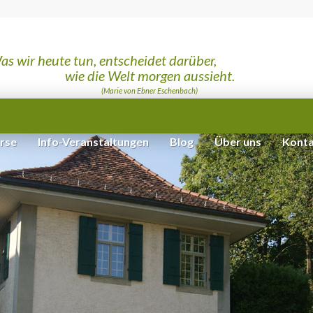
as wir heute tun, entscheidet darüber,
wie die Welt morgen aussieht.
(Marie von Ebner Eschenbach)
rse
Info-Veranstaltungen
Blog
Über uns
Konta