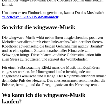
Du mit der wingwave-Musik Deine Coachees optimal unterstützen
kannst.
Um einen ersten Eindruck zu gewinnen, kannst Du das Musikstück
"Feelwave" GRATIS downloaden
!
So wirkt die wingwave-Musik
Die wingwave-Musik wirkt neben ihren ausgleichenden, positiven
Melodien vor allem durch einen links-rechts-Takt, der über Stereo-
Kopfhörer abwechselnd die beiden Gehirnhälften auditiv „berührt“
und so eine optimale Zusammenarbeit aller Hirnareale zum
Schwingen bringt. Diese bilateral-auditive Gehirnstimulation hilft
allen Stress zu reduzieren und steigert das Wohlbefinden.
Für einen Selbstcoaching-Effekt muss die Musik mit Kopfhörern
eingesetzt werden. Im Hintergrund laufen beruhigende und
angenehme Geräusche und Klänge. Der Rhythmus entspricht immer
dem Ruhe-Puls des Herzens. Das alles zusammen senkt messbar die
Pulsrate, beruhigt und das Erregungsniveau des Nervensystems.
Wo kann ich die wingwave-Musik
kaufen?