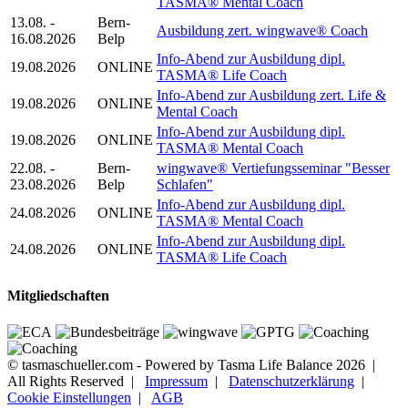
TASMA® Mental Coach
13.08. -
Bern-
Ausbildung zert. wingwave® Coach
16.08.2026
Belp
Info-Abend zur Ausbildung dipl.
19.08.2026
ONLINE
TASMA® Life Coach
Info-Abend zur Ausbildung zert. Life &
19.08.2026
ONLINE
Mental Coach
Info-Abend zur Ausbildung dipl.
19.08.2026
ONLINE
TASMA® Mental Coach
22.08. -
Bern-
wingwave® Vertiefungsseminar "Besser
23.08.2026
Belp
Schlafen"
Info-Abend zur Ausbildung dipl.
24.08.2026
ONLINE
TASMA® Mental Coach
Info-Abend zur Ausbildung dipl.
24.08.2026
ONLINE
TASMA® Life Coach
Mitgliedschaften
© tasmaschueller.com - Powered by Tasma Life Balance 2026 |
All Rights Reserved |
Impressum
|
Datenschutzerklärung
|
Cookie Einstellungen
|
AGB